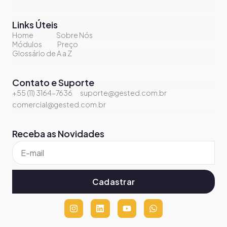
Links Úteis
Home
Sobre Nós
Módulos
Preço
Glossário de A a Z
Contato e Suporte
+55 (11) 3164-7636
suporte@gested.com.br
comercial@gested.com.br
Receba as Novidades
Cadastrar