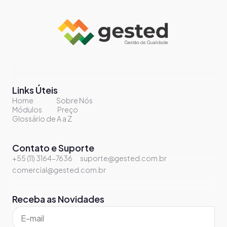
Links Úteis
Home
Sobre Nós
Módulos
Preço
Glossário de A a Z
Contato e Suporte
+55 (11) 3164-7636
suporte@gested.com.br
comercial@gested.com.br
Receba as Novidades