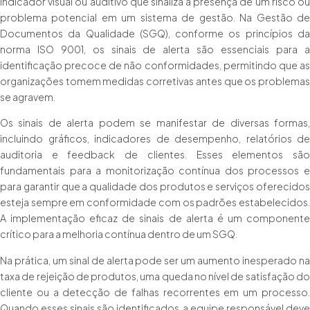
indicador visual ou auditivo que sinaliza a presença de um risco ou
problema potencial em um sistema de gestão. Na Gestão de
Documentos da Qualidade (SGQ), conforme os princípios da
norma ISO 9001, os sinais de alerta são essenciais para a
identificação precoce de não conformidades, permitindo que as
organizações tomem medidas corretivas antes que os problemas
se agravem.
Os sinais de alerta podem se manifestar de diversas formas,
incluindo gráficos, indicadores de desempenho, relatórios de
auditoria e feedback de clientes. Esses elementos são
fundamentais para a monitorização contínua dos processos e
para garantir que a qualidade dos produtos e serviços oferecidos
esteja sempre em conformidade com os padrões estabelecidos.
A implementação eficaz de sinais de alerta é um componente
crítico para a melhoria contínua dentro de um SGQ.
Na prática, um sinal de alerta pode ser um aumento inesperado na
taxa de rejeição de produtos, uma queda no nível de satisfação do
cliente ou a detecção de falhas recorrentes em um processo.
Quando esses sinais são identificados, a equipe responsável deve