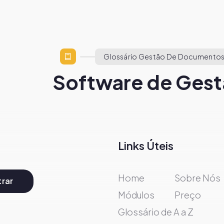
Glossário Gestão De Documentos
Software de Gest
Links Úteis
Home
Sobre Nós
rar
Módulos
Preço
Glossário de A a Z