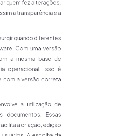
ear quem fez alterações,
ssim a transparência e a
surgir quando diferentes
ftware. Com uma versão
 com a mesma base de
ia operacional. Isso é
e com a versão correta
volve a utilização de
os documentos. Essas
ilita a criação, edição
usuários. A escolha da