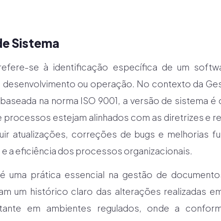
de Sistema
refere-se à identificação específica de um soft
 desenvolvimento ou operação. No contexto da G
 baseada na norma ISO 9001, a versão de sistema é cr
processos estejam alinhados com as diretrizes e re
uir atualizações, correções de bugs e melhorias f
 e a eficiência dos processos organizacionais.
é uma prática essencial na gestão de documento
m um histórico claro das alterações realizadas em
ortante em ambientes regulados, onde a confo