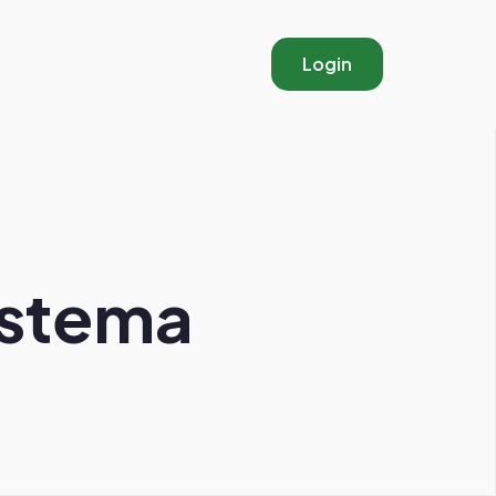
Login
istema