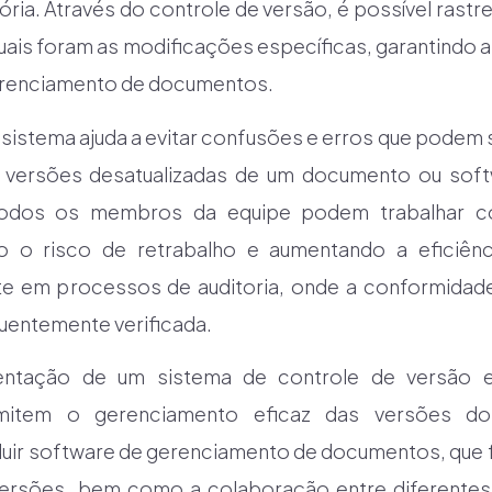
ria. Através do controle de versão, é possível rastr
uais foram as modificações específicas, garantindo a
erenciamento de documentos.
 sistema ajuda a evitar confusões e erros que podem 
m versões desatualizadas de um documento ou so
, todos os membros da equipe podem trabalhar
o o risco de retrabalho e aumentando a eficiênc
te em processos de auditoria, onde a conformidad
uentemente verificada.
entação de um sistema de controle de versão en
mitem o gerenciamento eficaz das versões d
uir software de gerenciamento de documentos, que fac
rsões, bem como a colaboração entre diferentes 