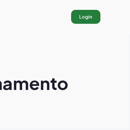
Login
inamento