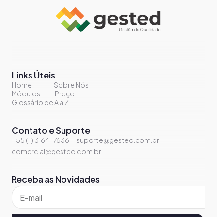
Links Úteis
Home
Sobre Nós
Módulos
Preço
Glossário de A a Z
Contato e Suporte
+55 (11) 3164-7636
suporte@gested.com.br
comercial@gested.com.br
Receba as Novidades