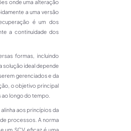
ções onde uma alteração
pidamente a uma versão
 recuperação é um dos
nte a continuidade dos
sas formas, incluindo
a solução ideal depende
serem gerenciados e da
ão, o objetivo principal
s ao longo do tempo.
inha aos princípios da
e de processos. A norma
 e um SCV eficaz é uma