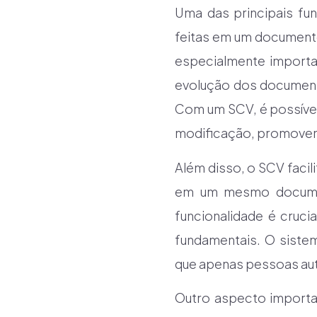
Uma das principais fu
feitas em um documento
especialmente importa
evolução dos document
Com um SCV, é possível i
modificação, promoven
Além disso, o SCV facil
em um mesmo documen
funcionalidade é cruci
fundamentais. O siste
que apenas pessoas aut
Outro aspecto importa