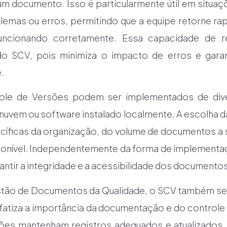
um documento. Isso é particularmente útil em situa
lemas ou erros, permitindo que a equipe retorne ra
funcionando corretamente. Essa capacidade de
 do SCV, pois minimiza o impacto de erros e gara
.
ole de Versões podem ser implementados de diver
uvem ou software instalado localmente. A escolha d
cíficas da organização, do volume de documentos a 
sponível. Independentemente da forma de implementaç
ntir a integridade e a acessibilidade dos documento
tão de Documentos da Qualidade, o SCV também se al
fatiza a importância da documentação e do control
ções mantenham registros adequados e atualizados,