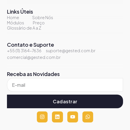
Links Úteis
Home
Sobre Nós
Módulos
Preço
Glossário de A a Z
Contato e Suporte
+55 (11) 3164-7636
suporte@gested.com.br
comercial@gested.com.br
Receba as Novidades
Cadastrar