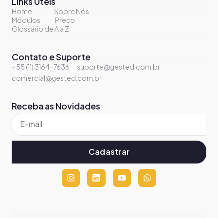
Links Úteis
Home
Sobre Nós
Módulos
Preço
Glossário de A a Z
Contato e Suporte
+55 (11) 3164-7636
suporte@gested.com.br
comercial@gested.com.br
Receba as Novidades
Cadastrar