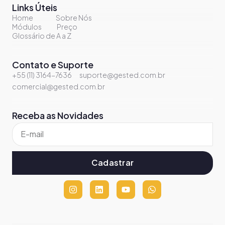
Links Úteis
Home
Sobre Nós
Módulos
Preço
Glossário de A a Z
Contato e Suporte
+55 (11) 3164-7636
suporte@gested.com.br
comercial@gested.com.br
Receba as Novidades
Cadastrar