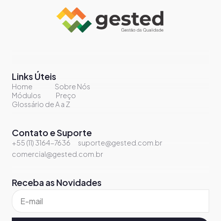
Links Úteis
Home
Sobre Nós
Módulos
Preço
Glossário de A a Z
Contato e Suporte
+55 (11) 3164-7636
suporte@gested.com.br
comercial@gested.com.br
Receba as Novidades