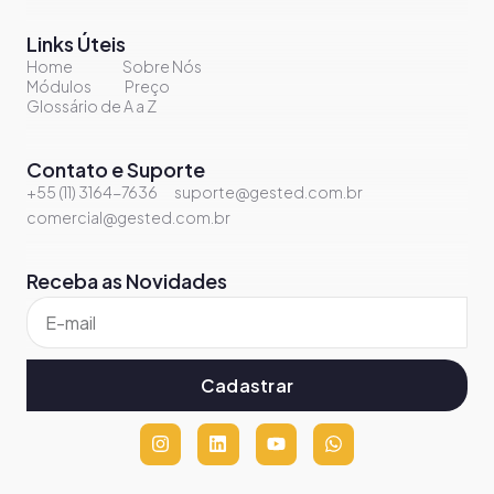
Links Úteis
Home
Sobre Nós
Módulos
Preço
Glossário de A a Z
Contato e Suporte
+55 (11) 3164-7636
suporte@gested.com.br
comercial@gested.com.br
Receba as Novidades
Cadastrar