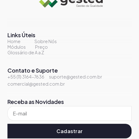
Links Úteis
Home
Sobre Nós
Módulos
Preço
Glossário de A a Z
Contato e Suporte
+55 (11) 3164-7636
suporte@gested.com.br
comercial@gested.com.br
Receba as Novidades
Cadastrar