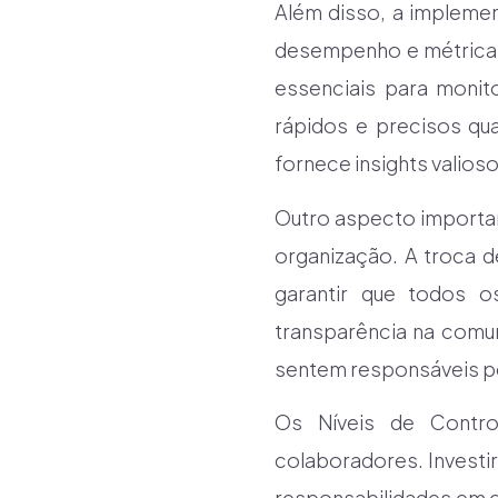
Além disso, a implemen
desempenho e métricas
essenciais para monito
rápidos e precisos qu
fornece insights valio
Outro aspecto importan
organização. A troca de
garantir que todos o
transparência na comun
sentem responsáveis pe
Os Níveis de Contr
colaboradores. Investi
responsabilidades em ca