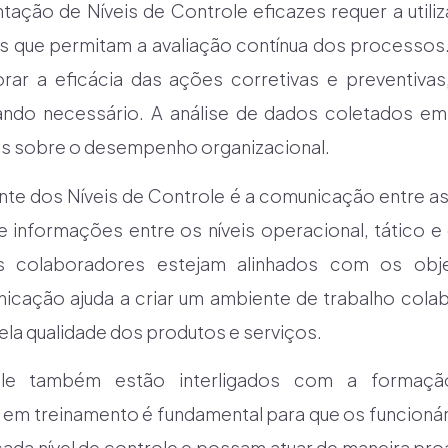
tação de Níveis de Controle eficazes requer a utili
 que permitam a avaliação contínua dos processos.
rar a eficácia das ações corretivas e preventivas,
ando necessário. A análise de dados coletados em 
sos sobre o desempenho organizacional.
te dos Níveis de Controle é a comunicação entre a
 informações entre os níveis operacional, tático e 
s colaboradores estejam alinhados com os obje
icação ajuda a criar um ambiente de trabalho cola
la qualidade dos produtos e serviços.
ole também estão interligados com a formaçã
r em treinamento é fundamental para que os funcio
da nível de controle e possam atuar de maneira proa