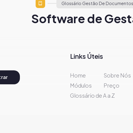
Glossário Gestão De Documentos
Software de Gest
Links Úteis
Home
Sobre Nós
rar
Módulos
Preço
Glossário de A a Z