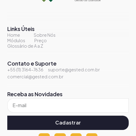
Links Úteis
Home
Sobre Nós
Módulos
Preço
Glossário de A a Z
Contato e Suporte
+55 (11) 3164-7636
suporte@gested.com.br
comercial@gested.com.br
Receba as Novidades
Cadastrar