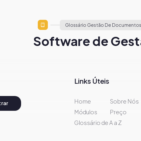
Glossário Gestão De Documentos
Software de Gest
Links Úteis
Home
Sobre Nós
rar
Módulos
Preço
Glossário de A a Z