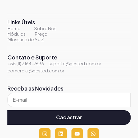
Links Úteis
Home
Sobre Nós
Módulos
Preço
Glossário de A a Z
Contato e Suporte
+55 (11) 3164-7636
suporte@gested.com.br
comercial@gested.com.br
Receba as Novidades
Cadastrar