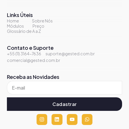
Links Úteis
Home
Sobre Nós
Módulos
Preço
Glossário de A a Z
Contato e Suporte
+55 (11) 3164-7636
suporte@gested.com.br
comercial@gested.com.br
Receba as Novidades
Cadastrar