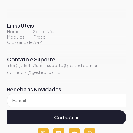
Links Úteis
Home
Sobre Nós
Módulos
Preço
Glossário de A a Z
Contato e Suporte
+55 (11) 3164-7636
suporte@gested.com.br
comercial@gested.com.br
Receba as Novidades
Cadastrar