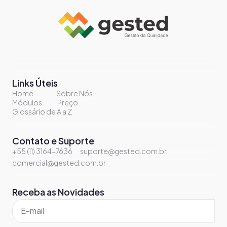
Links Úteis
Home
Sobre Nós
Módulos
Preço
Glossário de A a Z
Contato e Suporte
+55 (11) 3164-7636
suporte@gested.com.br
comercial@gested.com.br
Receba as Novidades