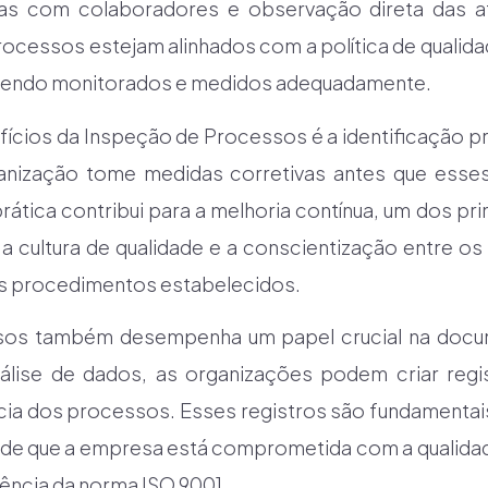
as com colaboradores e observação direta das at
rocessos estejam alinhados com a política de qualid
 sendo monitorados e medidos adequadamente.
fícios da Inspeção de Processos é a identificação 
anização tome medidas corretivas antes que ess
 prática contribui para a melhoria contínua, um dos pr
 cultura de qualidade e a conscientização entre o
os procedimentos estabelecidos.
sos também desempenha um papel crucial na docum
nálise de dados, as organizações podem criar regi
cia dos processos. Esses registros são fundamentais 
de que a empresa está comprometida com a qualidade
ência da norma ISO 9001.