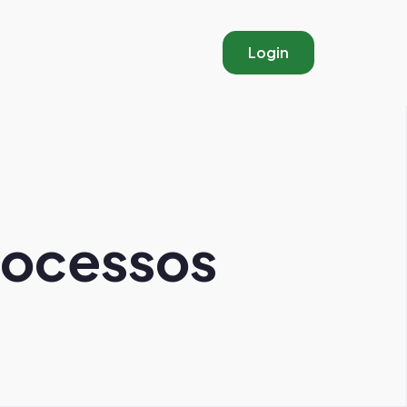
Login
rocessos