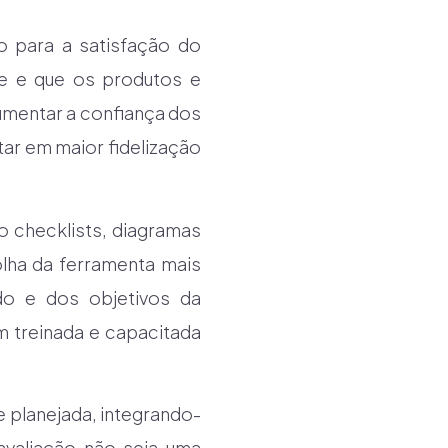
o para a satisfação do
te e que os produtos e
mentar a confiança dos
tar em maior fidelização
o checklists, diagramas
olha da ferramenta mais
do e dos objetivos da
m treinada e capacitada
e planejada, integrando-
avaliação não seja uma