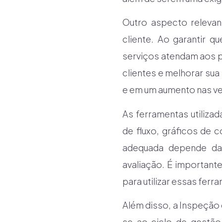
Outro aspecto relevan
cliente. Ao garantir 
serviços atendam aos 
clientes e melhorar sua
e em um aumento nas v
As ferramentas utiliza
de fluxo, gráficos de 
adequada depende das
avaliação. É important
para utilizar essas ferr
Além disso, a Inspeção 
se ao ciclo de gestão