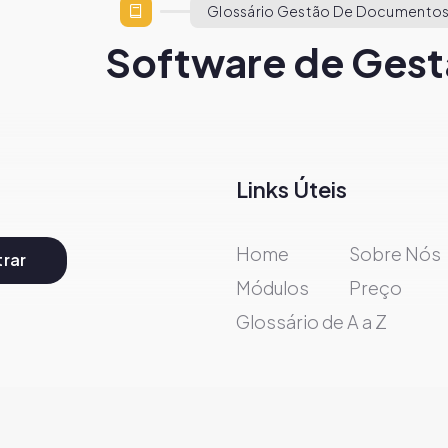
Glossário Gestão De Documentos
Software de Gest
Links Úteis
Home
Sobre Nós
rar
Módulos
Preço
Glossário de A a Z