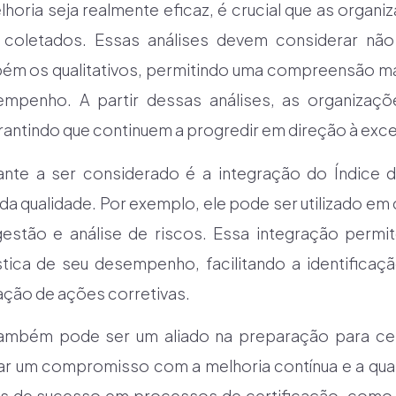
lhoria seja realmente eficaz, é crucial que as organi
 coletados. Essas análises devem considerar não
bém os qualitativos, permitindo uma compreensão m
mpenho. A partir dessas análises, as organizaç
rantindo que continuem a progredir em direção à exce
nte a ser considerado é a integração do Índice 
a qualidade. Por exemplo, ele pode ser utilizado em
 gestão e análise de riscos. Essa integração permi
stica de seu desempenho, facilitando a identificaç
ação de ações corretivas.
também pode ser um aliado na preparação para cert
ar um compromisso com a melhoria contínua e a qual
 de sucesso em processos de certificação, como 