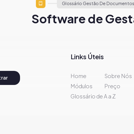
Glossário Gestão De Documentos
Software de Gest
Links Úteis
Home
Sobre Nós
rar
Módulos
Preço
Glossário de A a Z