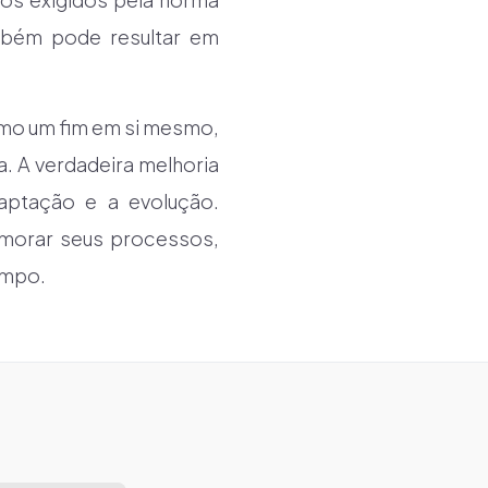
mbém pode resultar em
como um fim em si mesmo,
. A verdadeira melhoria
aptação e a evolução.
imorar seus processos,
empo.