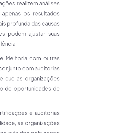
zações realizem análises
 apenas os resultados
ais profunda das causas
ões podem ajustar suas
lência.
de Melhoria com outras
 conjunto com auditorias
te que as organizações
ão de oportunidades de
ificações e auditorias
idade, as organizações
os exigidos pela norma