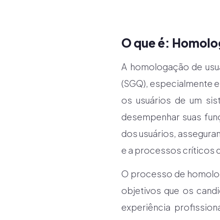
O que é: Homolo
A homologação de usu
(SGQ), especialmente e
os usuários de um si
desempenhar suas funç
dos usuários, assegura
e a processos críticos 
O processo de homolog
objetivos que os cand
experiência profissio