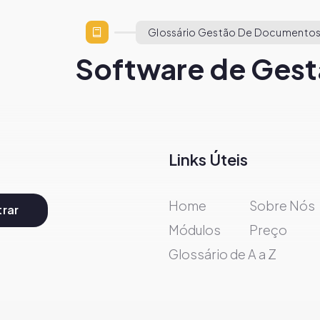
Glossário Gestão De Documentos
Software de Gest
Links Úteis
Home
Sobre Nós
rar
Módulos
Preço
Glossário de A a Z