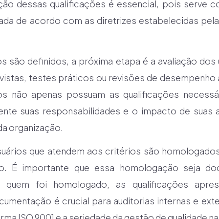
ão dessas qualificações é essencial, pois serve c
zada de acordo com as diretrizes estabelecidas pel
os são definidos, a próxima etapa é a avaliação dos 
evistas, testes práticos ou revisões de desempenho a
rios não apenas possuam as qualificações necess
te suas responsabilidades e o impacto de suas a
da organização.
usuários que atendem aos critérios são homologado
o. É importante que essa homologação seja do
do quem foi homologado, as qualificações apre
mentação é crucial para auditorias internas e ext
ma ISO 9001 e a seriedade da gestão de qualidade na