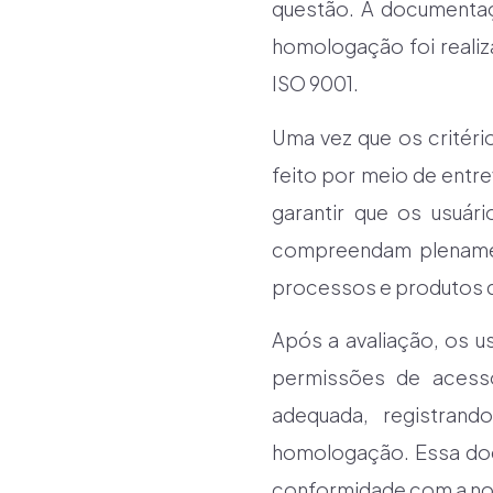
questão. A documentaç
homologação foi reali
ISO 9001.
Uma vez que os critéri
feito por meio de entr
garantir que os usuá
compreendam plenamen
processos e produtos 
Após a avaliação, os 
permissões de acess
adequada, registran
homologação. Essa docu
conformidade com a nor