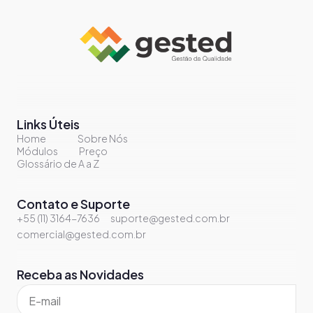
Links Úteis
Home
Sobre Nós
Módulos
Preço
Glossário de A a Z
Contato e Suporte
+55 (11) 3164-7636
suporte@gested.com.br
comercial@gested.com.br
Receba as Novidades