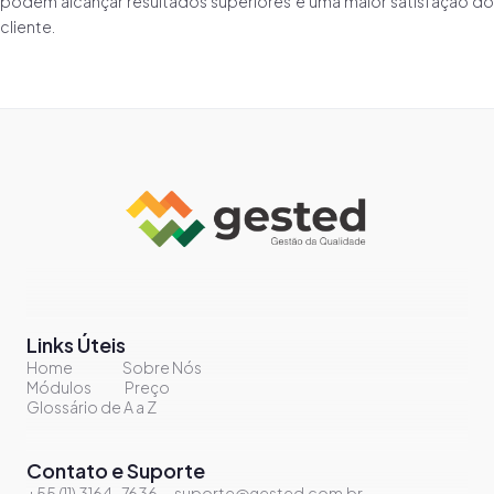
podem alcançar resultados superiores e uma maior satisfação do
cliente.
Links Úteis
Home
Sobre Nós
Módulos
Preço
Glossário de A a Z
Contato e Suporte
+55 (11) 3164-7636
suporte@gested.com.br