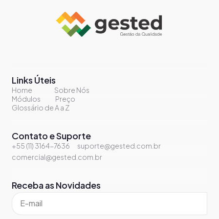
Links Úteis
Home
Sobre Nós
Módulos
Preço
Glossário de A a Z
Contato e Suporte
+55 (11) 3164-7636
suporte@gested.com.br
comercial@gested.com.br
Receba as Novidades