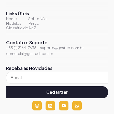
Links Úteis
Home
Sobre Nós
Módulos
Preço
Glossário de A a Z
Contato e Suporte
+55 (11) 3164-7636
suporte@gested.com.br
comercial@gested.com.br
Receba as Novidades
Cadastrar