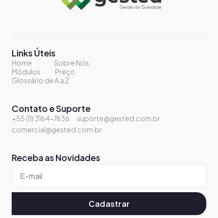
Links Úteis
Home
Sobre Nós
Módulos
Preço
Glossário de A a Z
Contato e Suporte
+55 (11) 3164-7636
suporte@gested.com.br
comercial@gested.com.br
Receba as Novidades
Cadastrar