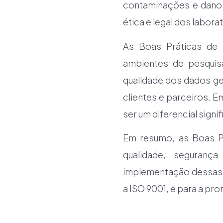
contaminações e danos
ética e legal dos labor
As Boas Práticas de 
ambientes de pesquis
qualidade dos dados ge
clientes e parceiros.
ser um diferencial signif
Em resumo, as Boas Pr
qualidade, seguranç
implementação dessas 
a ISO 9001, e para a pr