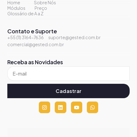
Home
Sobre Nós
Módulos
Preço
Glossário de A a Z
Contato e Suporte
+55 (11) 3164-7636
suporte@gested.com.br
comercial@gested.com.br
Receba as Novidades
Cadastrar