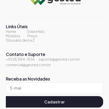
Links Úteis
Home
Sobre Nós
Módulos
Preço
Glossário de A a Z
Contato e Suporte
+55 (11) 3164-7636
suporte@gested.com.br
comercial@gested.com.br
Receba as Novidades
Cadastrar