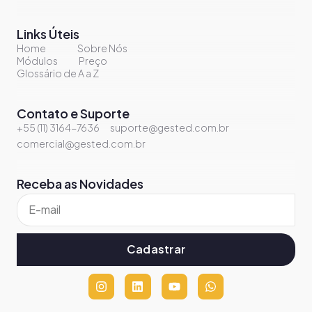
Links Úteis
Home
Sobre Nós
Módulos
Preço
Glossário de A a Z
Contato e Suporte
+55 (11) 3164-7636
suporte@gested.com.br
comercial@gested.com.br
Receba as Novidades
Cadastrar