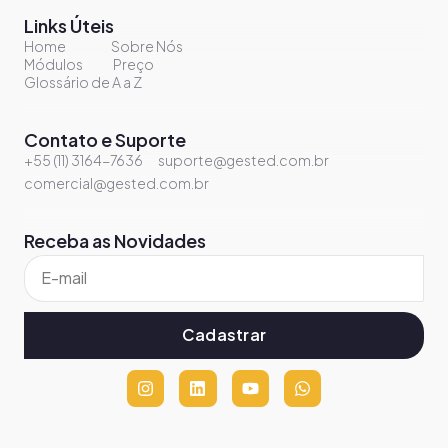
Links Úteis
Home
Sobre Nós
Módulos
Preço
Glossário de A a Z
Contato e Suporte
+55 (11) 3164-7636
suporte@gested.com.br
comercial@gested.com.br
Receba as Novidades
Cadastrar