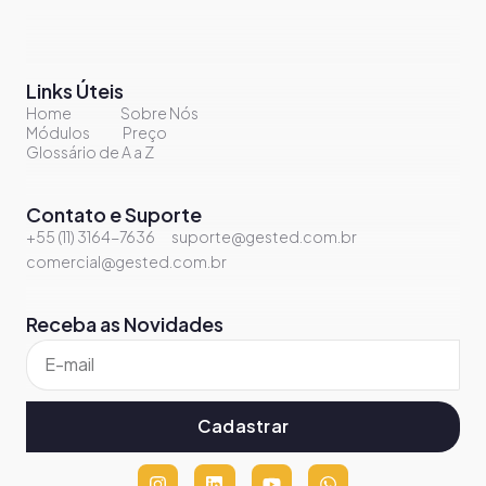
Links Úteis
Home
Sobre Nós
Módulos
Preço
Glossário de A a Z
Contato e Suporte
+55 (11) 3164-7636
suporte@gested.com.br
comercial@gested.com.br
Receba as Novidades
Cadastrar