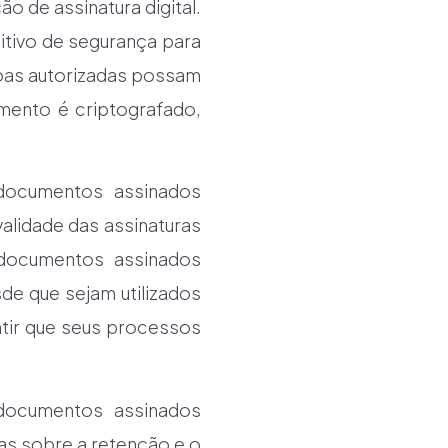
o de assinatura digital.
sitivo de segurança para
soas autorizadas possam
mento é criptografado,
 documentos assinados
validade das assinaturas
e documentos assinados
de que sejam utilizados
ntir que seus processos
documentos assinados
as sobre a retenção e o