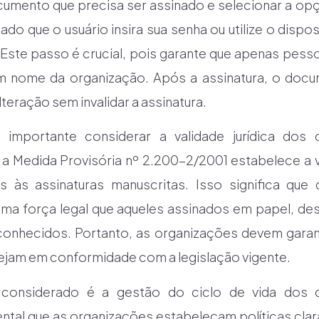
cumento que precisa ser assinado e selecionar a opçã
tado que o usuário insira sua senha ou utilize o dispo
a. Este passo é crucial, pois garante que apenas pes
 nome da organização. Após a assinatura, o docu
teração sem invalidar a assinatura.
é importante considerar a validade jurídica dos
, a Medida Provisória nº 2.200-2/2001 estabelece a 
-as às assinaturas manuscritas. Isso significa qu
ma força legal que aqueles assinados em papel, des
reconhecidos. Portanto, as organizações devem gara
stejam em conformidade com a legislação vigente.
 considerado é a gestão do ciclo de vida dos 
ental que as organizações estabeleçam políticas clar