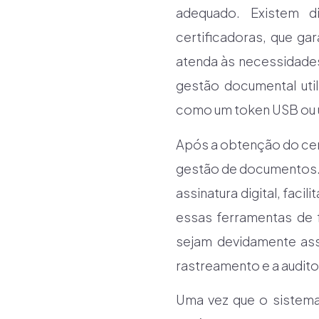
adequado. Existem d
certificadoras, que ga
atenda às necessidades
gestão documental util
como um token USB ou um
Após a obtenção do certi
gestão de documentos. 
assinatura digital, faci
essas ferramentas de 
sejam devidamente ass
rastreamento e a audito
Uma vez que o sistema 