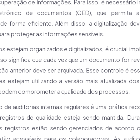
recuperação de informações. Para isso, é necessário
etrônico de documentos (GED), que permita ar
 de forma eficiente. Além disso, a digitalização 
ara proteger as informações sensíveis.
os estejam organizados e digitalizados, é crucial im
sso significa que cada vez que um documento for re
são anterior deve ser arquivada. Esse controle é ess
s estejam utilizando a versão mais atualizada do
 podem comprometer a qualidade dos processos.
ão de auditorias internas regulares é uma prática re
registros de qualidade esteja sendo mantida. Duran
 os registros estão sendo gerenciados de acord
stão acessíveis para os colaboradores. As audit