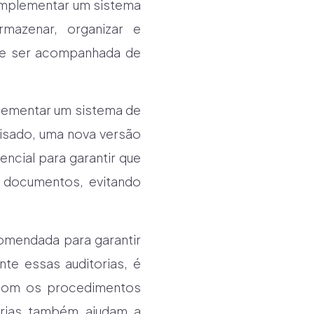
 implementar um sistema
mazenar, organizar e
deve ser acompanhada de
plementar um sistema de
visado, uma nova versão
encial para garantir que
s documentos, evitando
comendada para garantir
te essas auditorias, é
o com os procedimentos
orias também ajudam a