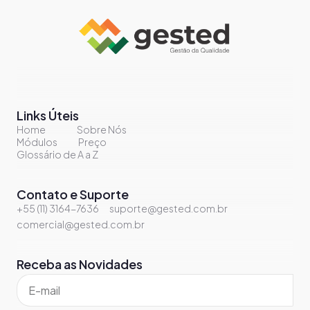
Links Úteis
Home
Sobre Nós
Módulos
Preço
Glossário de A a Z
Contato e Suporte
+55 (11) 3164-7636
suporte@gested.com.br
comercial@gested.com.br
Receba as Novidades