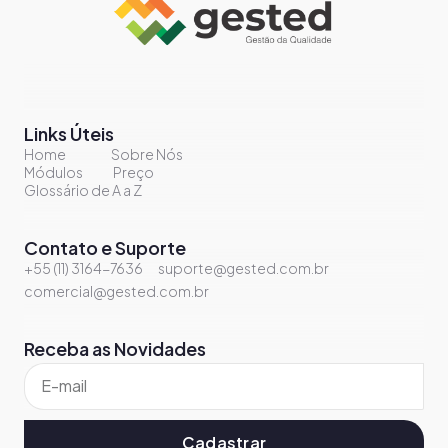
Links Úteis
Home
Sobre Nós
Módulos
Preço
Glossário de A a Z
Contato e Suporte
+55 (11) 3164-7636
suporte@gested.com.br
comercial@gested.com.br
Receba as Novidades
Cadastrar