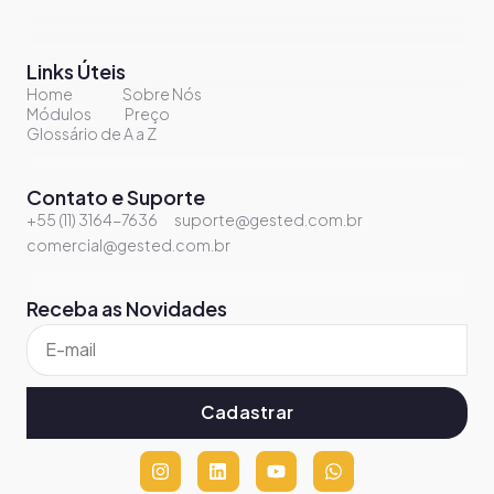
Links Úteis
Home
Sobre Nós
Módulos
Preço
Glossário de A a Z
Contato e Suporte
+55 (11) 3164-7636
suporte@gested.com.br
comercial@gested.com.br
Receba as Novidades
Cadastrar