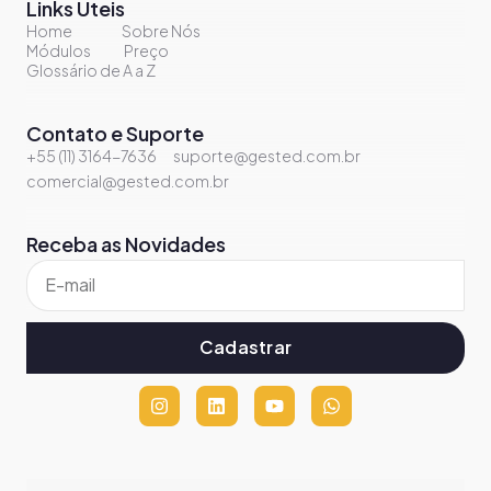
Links Úteis
Home
Sobre Nós
Módulos
Preço
Glossário de A a Z
Contato e Suporte
+55 (11) 3164-7636
suporte@gested.com.br
comercial@gested.com.br
Receba as Novidades
Cadastrar