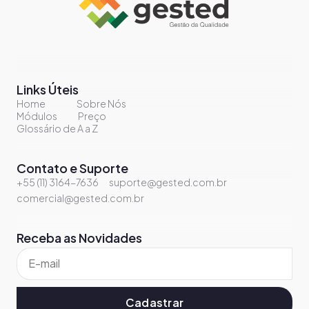
Links Úteis
Home
Sobre Nós
Módulos
Preço
Glossário de A a Z
Contato e Suporte
+55 (11) 3164-7636
suporte@gested.com.br
comercial@gested.com.br
Receba as Novidades
Cadastrar